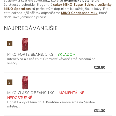
sušienky a kvalitné čokoládky, ktoré sú
hygienicky balené
pre
čerstvosť a pohodlie. Elegantné
cukor
MIKO
Sugar
Sticks
a
sušienky
MIKO
Speculoos
sú perfektným doplnkom ku každej šálke kávy. Pre
ešte dokonalejší zážitok odporúčame
MIKO
Condensed
Milk
, ktoré
dodá káve jemnosť a plnosť.
NAJPREDÁVANEJŠIE
1.
MIKO FORTE BEANS, 1 KG
–
SKLADOM
Intenzívna a silná chuť. Prémiové kávové zrná. Vhodná na
všetky...
€28,80
2.
MIKO CLASSIC BEANS 1KG
–
MOMENTÁLNE
NEDOSTUPNÉ
Bohatá a vyvážená chuť. Kvalitné kávové zrná na čerstvé
mletie....
€31,30