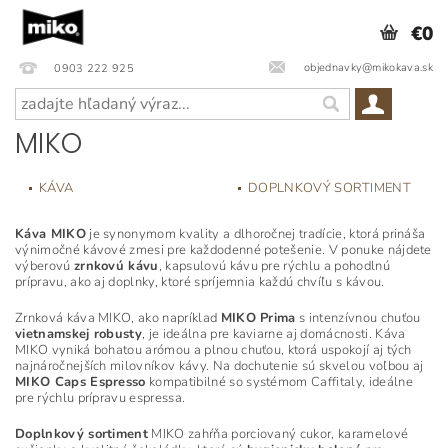
€0
objednavky@mikokava.sk
0903 222 925
MIKO
KÁVA
DOPLNKOVÝ SORTIMENT
Káva MIKO
je synonymom kvality a dlhoročnej tradície, ktorá prináša
výnimočné kávové zmesi pre každodenné potešenie. V ponuke nájdete
výberovú
zrnkovú kávu
, kapsulovú kávu pre rýchlu a pohodlnú
prípravu, ako aj doplnky, ktoré spríjemnia každú chvíľu s kávou.
Zrnková káva MIKO, ako napríklad
MIKO Prima
s intenzívnou chuťou
vietnamskej robusty
, je ideálna pre kaviarne aj domácnosti. Káva
MIKO vyniká bohatou arómou a plnou chuťou, ktorá uspokojí aj tých
najnáročnejších milovníkov kávy. Na dochutenie sú skvelou voľbou aj
MIKO Caps Espresso
kompatibilné so systémom Caffitaly, ideálne
pre rýchlu prípravu espressa.
Doplnkový sortiment
MIKO zahŕňa porciovaný cukor, karamelové