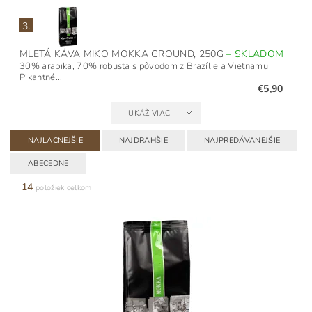
3.
MLETÁ KÁVA MIKO MOKKA GROUND, 250G
–
SKLADOM
30% arabika, 70% robusta s pôvodom z Brazílie a Vietnamu
Pikantné...
€5,90
UKÁŽ VIAC
NAJLACNEJŠIE
NAJDRAHŠIE
NAJPREDÁVANEJŠIE
ABECEDNE
14
položiek celkom