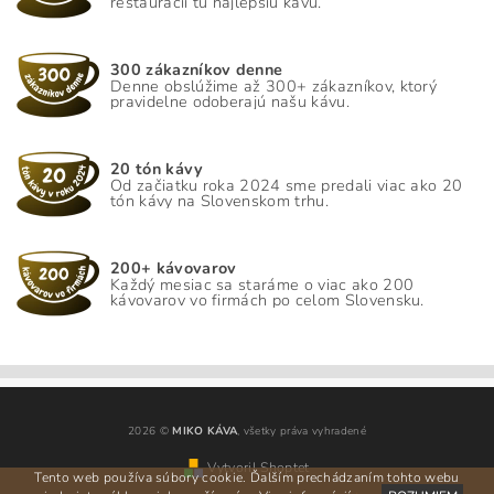
reštaurácií tú najlepšiu kávu.
300 zákazníkov denne
Denne obslúžime až 300+ zákazníkov, ktorý
pravidelne odoberajú našu kávu.
20 tón kávy
Od začiatku roka 2024 sme predali viac ako 20
tón kávy na Slovenskom trhu.
200+ kávovarov
Každý mesiac sa staráme o viac ako 200
kávovarov vo firmách po celom Slovensku.
2026 ©
MIKO KÁVA
, všetky práva vyhradené
Vytvoril Shoptet
Tento web používa súbory cookie. Ďalším prechádzaním tohto webu