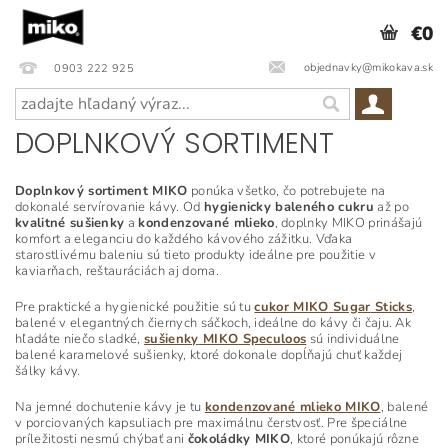
€0
objednavky@mikokava.sk
0903 222 925
DOPLNKOVÝ SORTIMENT
Doplnkový sortiment MIKO
ponúka všetko, čo potrebujete na
dokonalé servírovanie kávy. Od
hygienicky baleného cukru
až po
kvalitné sušienky
a
kondenzované mlieko
, doplnky MIKO prinášajú
komfort a eleganciu do každého kávového zážitku. Vďaka
starostlivému baleniu sú tieto produkty ideálne pre použitie v
kaviarňach, reštauráciách aj doma.
Pre praktické a hygienické použitie sú tu
cukor
MIKO
Sugar
Sticks
,
balené v elegantných čiernych sáčkoch, ideálne do kávy či čaju. Ak
hľadáte niečo sladké,
sušienky
MIKO
Speculoos
sú individuálne
balené karamelové sušienky, ktoré dokonale dopĺňajú chuť každej
šálky kávy.
Na jemné dochutenie kávy je tu
kondenzované
mlieko
MIKO
, balené
v porciovaných kapsuliach pre maximálnu čerstvosť. Pre špeciálne
príležitosti nesmú chýbať ani
čokoládky MIKO
, ktoré ponúkajú rôzne