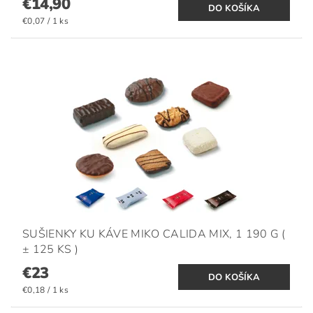
€14,90
€0,07 / 1 ks
SUŠIENKY KU KÁVE MIKO CALIDA MIX, 1 190 G (
± 125 KS )
€23
€0,18 / 1 ks