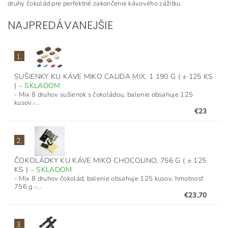
druhy čokolád pre perfektné zakončenie kávového zážitku.
NAJPREDÁVANEJŠIE
1.
SUŠIENKY KU KÁVE MIKO CALIDA MIX, 1 190 G ( ± 125 KS
)
–
SKLADOM
- Mix 8 druhov sušienok s čokoládou, balenie obsahuje 125
kusov.-...
€23
2.
ČOKOLÁDKY KU KÁVE MIKO CHOCOLINO, 756 G ( ± 125
KS )
–
SKLADOM
- Mix 8 druhov čokolád, balenie obsahuje 125 kusov, hmotnosť
756 g.-...
€23,70
3.