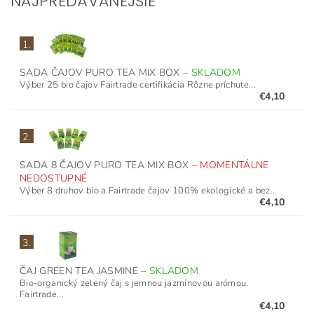
NAJPREDÁVANEJŠIE
1.
SADA ČAJOV PURO TEA MIX BOX
–
SKLADOM
Výber 25 bio čajov Fairtrade certifikácia Rôzne príchute...
€4,10
2.
SADA 8 ČAJOV PURO TEA MIX BOX
–
MOMENTÁLNE
NEDOSTUPNÉ
Výber 8 druhov bio a Fairtrade čajov 100% ekologické a bez...
€4,10
3.
ČAJ GREEN TEA JASMINE
–
SKLADOM
Bio-organický zelený čaj s jemnou jazmínovou arómou.
Fairtrade...
€4,10