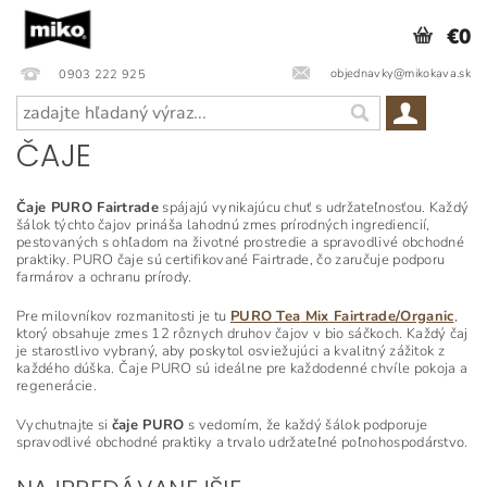
€0
objednavky@mikokava.sk
0903 222 925
ČAJE
Čaje PURO Fairtrade
spájajú vynikajúcu chuť s udržateľnosťou. Každý
šálok týchto čajov prináša lahodnú zmes prírodných ingrediencií,
pestovaných s ohľadom na životné prostredie a spravodlivé obchodné
praktiky. PURO čaje sú certifikované Fairtrade, čo zaručuje podporu
farmárov a ochranu prírody.
Pre milovníkov rozmanitosti je tu
PURO
Tea
Mix
Fairtrade
/Organic
,
ktorý obsahuje zmes 12 rôznych druhov čajov v bio sáčkoch. Každý čaj
je starostlivo vybraný, aby poskytol osviežujúci a kvalitný zážitok z
každého dúška. Čaje PURO sú ideálne pre každodenné chvíle pokoja a
regenerácie.
Vychutnajte si
čaje PURO
s vedomím, že každý šálok podporuje
spravodlivé obchodné praktiky a trvalo udržateľné poľnohospodárstvo.