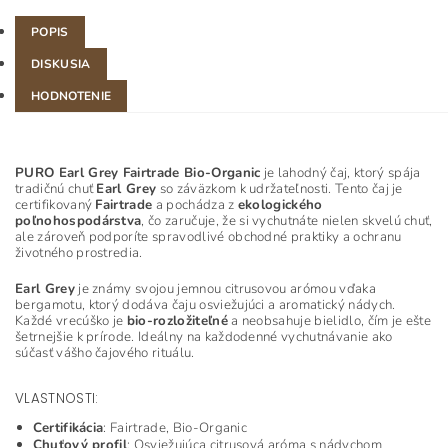
POPIS
DISKUSIA
HODNOTENIE
PURO Earl Grey Fairtrade Bio-Organic
je lahodný čaj, ktorý spája
tradičnú chuť
Earl Grey
so záväzkom k udržateľnosti. Tento čaj je
certifikovaný
Fairtrade
a pochádza z
ekologického
poľnohospodárstva
, čo zaručuje, že si vychutnáte nielen skvelú chuť,
ale zároveň podporíte spravodlivé obchodné praktiky a ochranu
životného prostredia.
Earl Grey
je známy svojou jemnou citrusovou arómou vďaka
bergamotu, ktorý dodáva čaju osviežujúci a aromatický nádych.
Každé vrecúško je
bio-rozložiteľné
a neobsahuje bielidlo, čím je ešte
šetrnejšie k prírode. Ideálny na každodenné vychutnávanie ako
súčasť vášho čajového rituálu.
VLASTNOSTI:
Certifikácia
: Fairtrade, Bio-Organic
Chuťový profil
: Osviežujúca citrusová aróma s nádychom