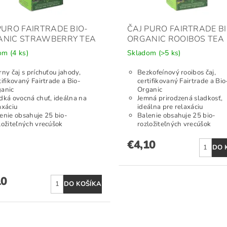
PURO FAIRTRADE BIO-
ČAJ PURO FAIRTRADE BI
ANIC STRAWBERRY TEA
ORGANIC ROOIBOS TEA
dom
(4 ks)
Skladom
(>5 ks)
rny čaj s príchuťou jahody,
Bezkofeínový rooibos čaj,
tifikovaný Fairtrade a Bio-
certifikovaný Fairtrade a Bio
anic
Organic
dká ovocná chuť, ideálna na
Jemná prirodzená sladkosť,
axáciu
ideálna pre relaxáciu
enie obsahuje 25 bio-
Balenie obsahuje 25 bio-
ložiteľných vrecúšok
rozložiteľných vrecúšok
€4,10
10