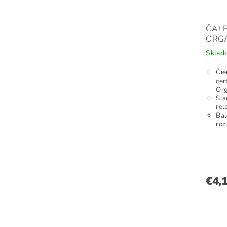
ČAJ 
ORG
Skla
Čie
cer
Org
Sla
rel
Bal
roz
€4,