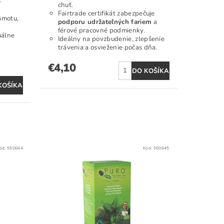
-
chuť.
Fairtrade certifikát zabezpečuje
amotu,
podporu udržateľných fariem
a
férové pracovné podmienky.
uálne
Ideálny na povzbudenie, zlepšenie
trávenia a osvieženie počas dňa.
€4,10
ód:
550644
Kód:
550645