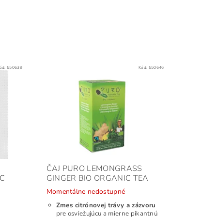
ód:
550639
Kód:
550646
ČAJ PURO LEMONGRASS
IC
GINGER BIO ORGANIC TEA
Momentálne nedostupné
Zmes citrónovej trávy a zázvoru
pre osviežujúcu a mierne pikantnú