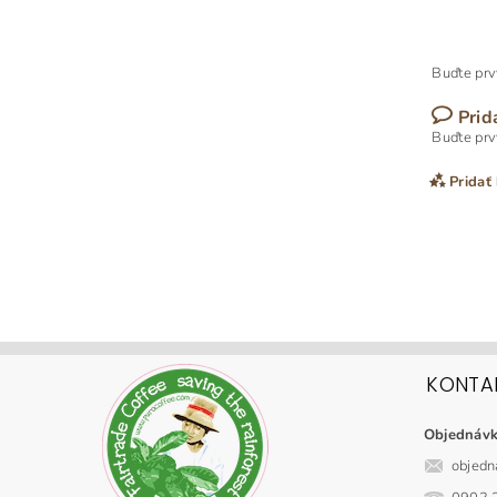
Buďte prvý
Prid
Buďte prvý
Pridať
KONTA
Objednáv
objedn
Vlože