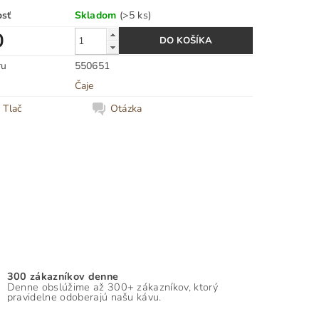
osť
Skladom
(>5 ks)
0
ru
550651
Čaje
Tlač
Otázka
300 zákazníkov denne
Denne obslúžime až 300+ zákazníkov, ktorý
pravidelne odoberajú našu kávu.