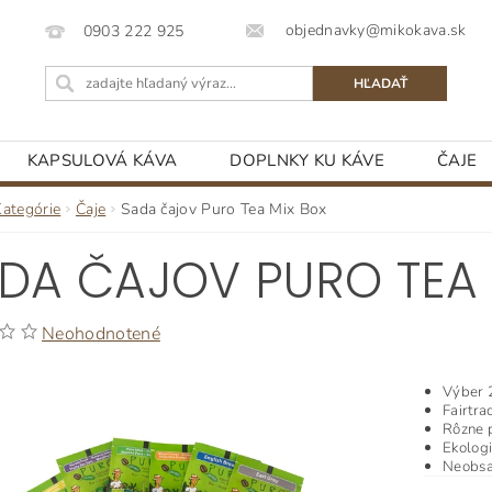
objednavky@mikokava.sk
0903 222 925
KAPSULOVÁ KÁVA
DOPLNKY KU KÁVE
ČAJE
Kategórie
Čaje
Sada čajov Puro Tea Mix Box
DA ČAJOV PURO TEA 
Neohodnotené
Výber 2
Fairtra
Rôzne 
Ekologi
Neobsa