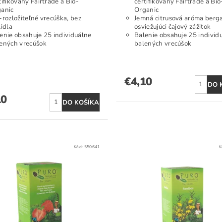
tifikovaný Fairtrade a Bio-
certifikovaný Fairtrade a Bio
anic
Organic
-rozložiteľné vrecúška, bez
Jemná citrusová aróma berg
lidla
osviežujúci čajový zážitok
enie obsahuje 25 individuálne
Balenie obsahuje 25 individ
ených vrecúšok
balených vrecúšok
€4,10
10
Kód:
550641
K