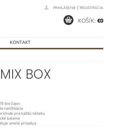
|
PRIHLÁSENIE
REGISTRÁCIA
KOŠÍK:
€0
KONTAKT
MIX BOX
5 bio čajov
de certifikácia
príchute pre každú náladu
cké balenie
huje umelé prísadya