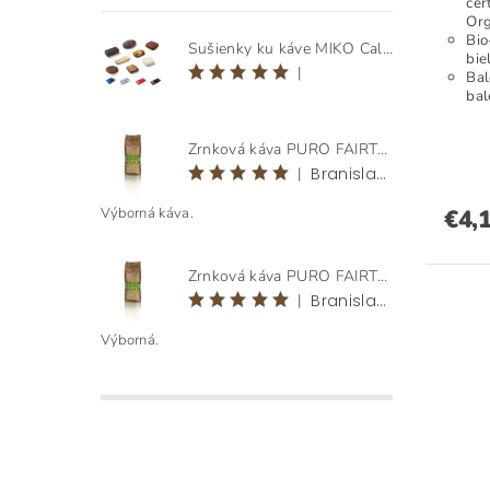
cer
Org
Bio
Sušienky ku káve MIKO Calida Mix, 1 190 g ( ± 125 ks )
bie
|
Bal
bal
Zrnková káva PURO FAIRTRADE ORIGEN HONDURAS BEANS 1 KG
|
Branislav Klementovič
Výborná káva.
€4,
Zrnková káva PURO FAIRTRADE ORIGEN HONDURAS BEANS 1 KG
|
Branislav Klementovič
Výborná.