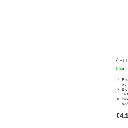
ČAJ 
Skla
Pik
pom
Bio
cer
Ide
poč
€4,