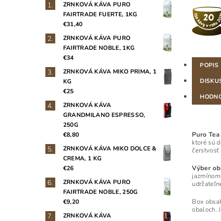
ZRNKOVÁ KÁVA PURO
FAIRTRADE FUERTE, 1KG
€31,40
ZRNKOVÁ KÁVA PURO
FAIRTRADE NOBLE, 1KG
€34
POPIS
ZRNKOVÁ KÁVA MIKO PRIMA, 1
DISKU
KG
€25
HODNO
ZRNKOVÁ KÁVA
GRANDMILANO ESPRESSO,
250G
Puro Tea
€8,80
ktoré sú 
ZRNKOVÁ KÁVA MIKO DOLCE &
čerstvosť 
CREMA, 1 KG
Výber ob
€26
jazmínom 
ZRNKOVÁ KÁVA PURO
udržateľn
FAIRTRADE NOBLE, 250G
Box obsah
€9,20
obaloch. 
ZRNKOVÁ KÁVA