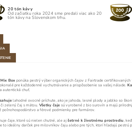
20 tón kávy
Od začiatku roka 2024 sme predali viac ako 20
tón kávy na Slovenskom trhu.
SIA
TENIE
 Mix Box
ponúka pestrý výber organických čajov z Fairtrade certifikovaných
dokonalé pre každodenné vychutnávanie a prispôsobenie sa vašej nálade.
Ka
a autentická chuť.
sahuje
lahodné ovocné príchute, ako je jahoda, lesné plody a jablko so škoric
či zelený čaj s mätou.
Všetky čaje
sú vyrobené z bio surovín a majú prírodn
é poľnohospodárstvo a férové podmienky pre farmárov.
uje čaje, ktoré sú nielen chutné, ale aj
šetrné k životnému prostrediu
, ke
Je to ideálny darček pre milovníkov čaju alebo pre tých, ktorí hľadajú pestrú