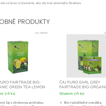
asti sú teraz zvýraznené, aby ste mali presnejšiu štruktúru.
OBNÉ PRODUKTY
Kód:
550642
K
PURO FAIRTRADE BIO-
ČAJ PURO EARL GREY
NIC GREEN TEA LEMON
FAIRTRADE BIO-ORGAN
dom
(>5 ks)
Skladom
(>5 ks)
ený čaj s citrónovou príchuťou,
Bio-rozložiteľné vrecúška,