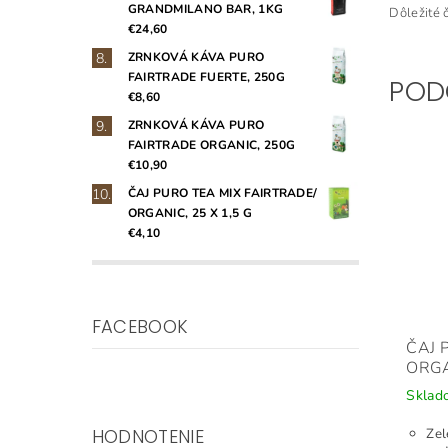
GRANDMILANO BAR, 1KG
Dôležité č
€24,60
ZRNKOVÁ KÁVA PURO
FAIRTRADE FUERTE, 250G
POD
€8,60
ZRNKOVÁ KÁVA PURO
FAIRTRADE ORGANIC, 250G
€10,90
ČAJ PURO TEA MIX FAIRTRADE/
ORGANIC, 25 X 1,5 G
€4,10
FACEBOOK
ČAJ 
ORGA
Skla
HODNOTENIE
Zel