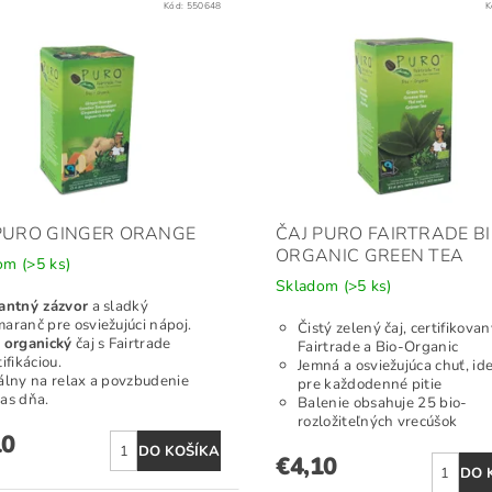
Kód:
550648
K
PURO GINGER ORANGE
ČAJ PURO FAIRTRADE BI
ORGANIC GREEN TEA
dom
(>5 ks)
Skladom
(>5 ks)
antný zázvor
a sladký
aranč pre osviežujúci nápoj.
Čistý zelený čaj, certifikovan
 organický
čaj s Fairtrade
Fairtrade a Bio-Organic
tifikáciou.
Jemná a osviežujúca chuť, id
álny na relax a povzbudenie
pre každodenné pitie
as dňa.
Balenie obsahuje 25 bio-
rozložiteľných vrecúšok
10
€4,10