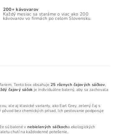
200+ kávovarov
Každý mesiac sa staráme o viac ako 200
kávovarov vo firmách po celom Slovensku.
 fariem. Tento box obsahuje
25 rôznych čajových sáčkov
,
ždý čajový sáčok
je individuálne balený, aby sa zachovala
ou, ale aj klasické varianty, ako Earl Grey, zelený čaj s
ý pôvod bez chemických prísad. Ich pestovanie podporuje
ďže sú balené v
nebielených sáčkoch
a ekologických
 paletu chutí na každodenné potešenie.