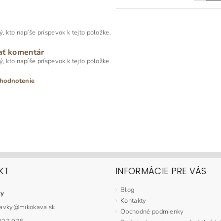
, kto napíše príspevok k tejto položke.
ať komentár
, kto napíše príspevok k tejto položke.
 hodnotenie
KT
INFORMÁCIE PRE VÁS
Blog
ky
Kontakty
avky
@
mikokava.sk
ním hodnotenie súhlasíte s
podmienkami ochrany osobných údajov
Obchodné podmienky