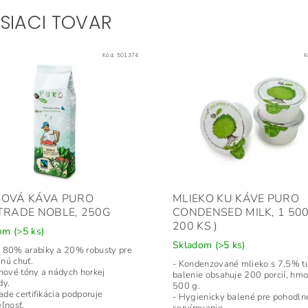
ISIACI TOVAR
Kód:
501374
K
KOVÁ KÁVA PURO
MLIEKO KU KÁVE PURO
TRADE NOBLE, 250G
CONDENSED MILK, 1 500 
200 KS )
dom
(>5 ks)
Skladom
(>5 ks)
 80% arabiky a 20% robusty pre
nú chuť.
- Kondenzované mlieko s 7,5% t
inové tóny a nádych horkej
balenie obsahuje 200 porcií, hmo
dy.
500 g.
rade certifikácia podporuje
- Hygienicky balené pre pohodlné
ľnosť.
servírovanie.