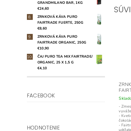
GRANDMILANO BAR, 1KG
SÚV
€24,60
ZRNKOVÁ KÁVA PURO
FAIRTRADE FUERTE, 250G
€8,60
ZRNKOVÁ KÁVA PURO
FAIRTRADE ORGANIC, 250G
€10,90
ČAJ PURO TEA MIX FAIRTRADE/
ORGANIC, 25 X 1,5 G
€4,10
ZRN
FAIR
FACEBOOK
Skla
- Zmes
vyváže
- Kvet
čokolá
- Fairt
HODNOTENIE
udržate