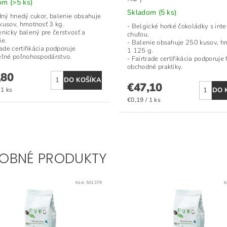
dom
(>5 ks)
Skladom
(5 ks)
odný hnedý cukor, balenie obsahuje
kusov, hmotnosť 3 kg.
- Belgické horké čokoládky s int
enicky balený pre čerstvosť a
chuťou.
ie.
- Balenie obsahuje 250 kusov, h
rade certifikácia podporuje
1 125 g.
eľné poľnohospodárstvo.
- Fairtrade certifikácia podporuje
obchodné praktiky.
,80
€47,10
 1 ks
€0,19 / 1 ks
OBNÉ PRODUKTY
Kód:
501379
K