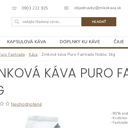
objednavky@mikokava.sk
0903 222 925
KAPSULOVÁ KÁVA
DOPLNKY KU KÁVE
ČAJE
Puro Fairtrade
Káva
Zrnková káva Puro Fairtrade Noble, 1kg
NKOVÁ KÁVA PURO FA
G
Neohodnotené
- 80% ara
- Kvetinov
- Fairtrade