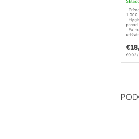
Skla
- Prír
1 000 
- Hygi
pohodl
- Fairt
udržat
€18
€0,02 /
POD