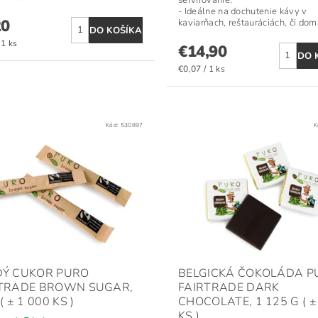
- Ideálne na dochutenie kávy v
20
kaviarňach, reštauráciách, či dom
 1 ks
€14,90
€0,07 / 1 ks
Kód:
530897
K
DÝ CUKOR PURO
BELGICKÁ ČOKOLÁDA P
RTRADE BROWN SUGAR,
FAIRTRADE DARK
( ± 1 000 KS )
CHOCOLATE, 1 125 G ( ±
KS )