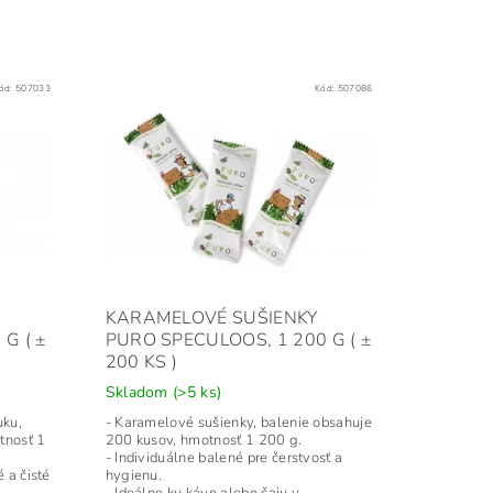
ód:
507033
Kód:
507086
KARAMELOVÉ SUŠIENKY
G ( ±
PURO SPECULOOS, 1 200 G ( ±
200 KS )
Skladom
(>5 ks)
uku,
- Karamelové sušienky, balenie obsahuje
tnosť 1
200 kusov, hmotnosť 1 200 g.
- Individuálne balené pre čerstvosť a
 a čisté
hygienu.
- Ideálne ku káve alebo čaju v