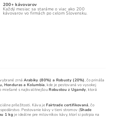
200+ kávovarov
Každý mesiac sa staráme o viac ako 200
kávovarov vo firmách po celom Slovensku.
 vybrané zrná
Arabiky (80%) a Robusty (20%)
, čo prináša
u, Honduras a Kolumbia
, kde je pestovaná vo vysokej
ivo miešané s najkvalitnejšou
Robustou z Ugandy
, ktorá
iálne príležitosti. Káva je
Fairtrade certifikovaná
, čo
ospodárstvo. Pestovanie kávy v tieni stromov (
Shade
ou 1 kg
je ideálne pre milovníkov kávy, ktorí si potrpia na