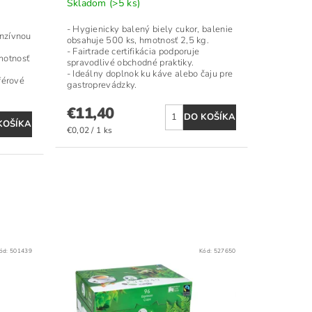
Skladom
(>5 ks)
- Hygienicky balený biely cukor, balenie
enzívnou
obsahuje 500 ks, hmotnosť 2,5 kg.
- Fairtrade certifikácia podporuje
motnosť
spravodlivé obchodné praktiky.
- Ideálny doplnok ku káve alebo čaju pre
 férové
gastroprevádzky.
€11,40
€0,02 / 1 ks
ód:
501439
Kód:
527650