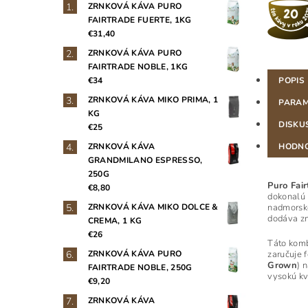
ZRNKOVÁ KÁVA PURO
FAIRTRADE FUERTE, 1KG
€31,40
ZRNKOVÁ KÁVA PURO
FAIRTRADE NOBLE, 1KG
€34
POPIS
ZRNKOVÁ KÁVA MIKO PRIMA, 1
PARAM
KG
DISKU
€25
ZRNKOVÁ KÁVA
HODNO
GRANDMILANO ESPRESSO,
250G
Puro Fai
€8,80
dokonalú 
ZRNKOVÁ KÁVA MIKO DOLCE &
nadmorsk
dodáva z
CREMA, 1 KG
€26
Táto komb
ZRNKOVÁ KÁVA PURO
zaručuje 
Grown
) 
FAIRTRADE NOBLE, 250G
vysokú kv
€9,20
ZRNKOVÁ KÁVA