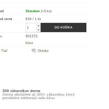
osť
Skladom
(>5 ks)
vá cena
€34 / 1 ks
ru
501372
Káva
Tlač
Otázka
300 zákazníkov denne
Denne obslúžime až 300+ zákazníkov, ktorý
pravidelne odoberajú našu kávu.