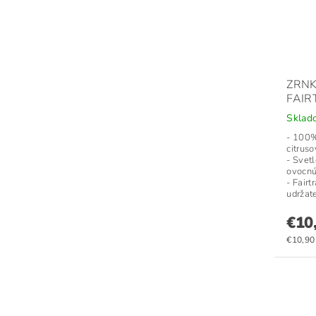
ZRN
FAIR
Skla
- 100%
citrus
- Svet
ovocnú
- Fairt
udržate
€10
€10,90 