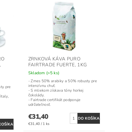
RO
ZRNKOVÁ KÁVA PURO
,
FAIRTRADE FUERTE, 1KG
Skladom
(>5 ks)
- Zmes 50% arabiky a 50% robusty pre
intenzívnu chuť.
ty pre
- S mliekom získava tóny horkej
čokolády.
taly,
- Fairtrade certifikát podporuje
udržateľnosť.
€31,40
€31,40 / 1 ks