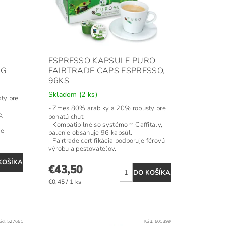
ESPRESSO KAPSULE PURO
0G
FAIRTRADE CAPS ESPRESSO,
96KS
Skladom
(2 ks)
ty pre
- Zmes 80% arabiky a 20% robusty pre
ej
bohatú chuť.
- Kompatibilné so systémom Caffitaly,
je
balenie obsahuje 96 kapsúl.
- Fairtrade certifikácia podporuje férovú
výrobu a pestovateľov.
€43,50
€0,45 / 1 ks
ód:
527651
Kód:
501399