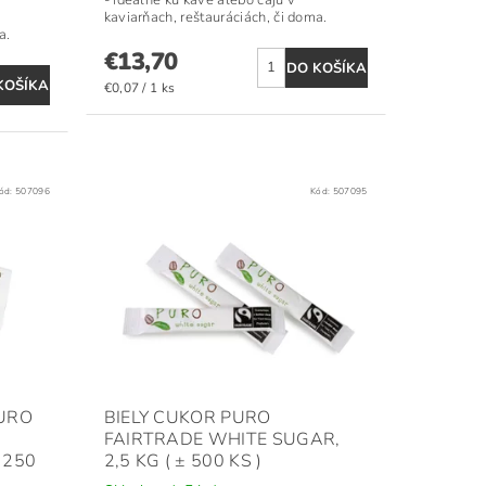
kaviarňach, reštauráciách, či doma.
a.
€13,70
€0,07 / 1 ks
ód:
507096
Kód:
507095
URO
BIELY CUKOR PURO
FAIRTRADE WHITE SUGAR,
 250
2,5 KG ( ± 500 KS )