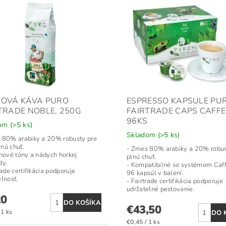
KOVÁ KÁVA PURO
ESPRESSO KAPSULE PU
TRADE NOBLE, 250G
FAIRTRADE CAPS CAFFE
96KS
dom
(>5 ks)
Skladom
(>5 ks)
 80% arabiky a 20% robusty pre
nú chuť.
- Zmes 80% arabiky a 20% robus
inové tóny a nádych horkej
plnú chuť.
dy.
- Kompatibilné so systémom Caffi
rade certifikácia podporuje
96 kapsúl v balení.
ľnosť.
- Fairtrade certifikácia podporuje
udržateľné pestovanie.
20
€43,50
 1 ks
€0,45 / 1 ks