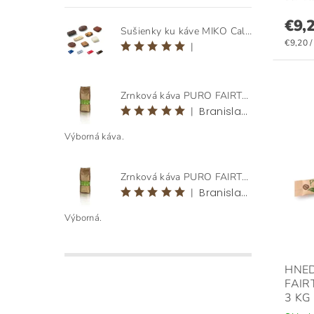
€9,
Sušienky ku káve MIKO Calida Mix, 1 190 g ( ± 125 ks )
€9,20 /
|
Zrnková káva PURO FAIRTRADE ORIGEN HONDURAS BEANS 1 KG
|
Branislav Klementovič
Výborná káva.
Zrnková káva PURO FAIRTRADE ORIGEN HONDURAS BEANS 1 KG
|
Branislav Klementovič
Výborná.
HNE
FAI
3 KG 