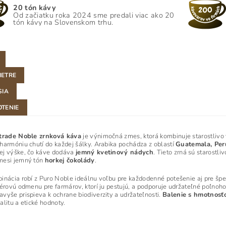
20 tón kávy
Od začiatku roka 2024 sme predali viac ako 20
tón kávy na Slovenskom trhu.
ETRE
SIA
TENIE
rtrade Noble zrnková káva
je výnimočná zmes, ktorá kombinuje starostlivo
harmóniu chutí do každej šálky. Arabika pochádza z oblastí
Guatemala, Per
ej výške, čo káve dodáva
jemný kvetinový nádych
. Tieto zrná sú starostl
mesi jemný tón
horkej čokolády
.
inácia robí z Puro Noble ideálnu voľbu pre každodenné potešenie aj pre špec
férovú odmenu pre farmárov, ktorí ju pestujú, a podporuje udržateľné poľnoh
navyše prispieva k ochrane biodiverzity a udržateľnosti.
Balenie s hmotnosť
alitu a etické hodnoty.