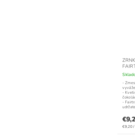
ZRN
FAIR
Skla
- Zmes
vyváže
- Kvet
čokolá
- Fairt
udržate
€9,
€9,20 /