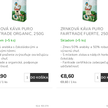
KOVÁ KÁVA PURO
ZRNKOVÁ KÁVA PURO
TRADE ORGANIC, 250G
FAIRTRADE FUERTE, 25
dom
(>5 ks)
Skladom
(>5 ks)
 arabika s čokoládovými a
- Zmes 50% arabiky a 50% robus
ovými tónmi.
výraznú chuť.
lé praženie zvýrazňuje osviežujúcu
- S mliekom získava nádych hork
 chuť.
čokolády.
rade a organická, podporuje
- Fairtrade certifikácia zabezpeču
ľnosť.
udržateľnosť.
,90
€8,60
/ 1 ks
€8,60 / 1 ks
Kód:
501374
K