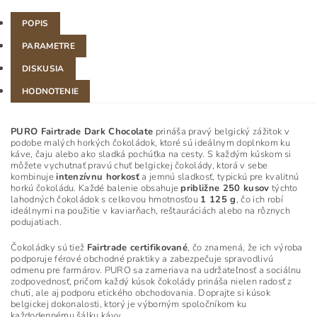
POPIS
PARAMETRE
DISKUSIA
HODNOTENIE
PURO Fairtrade Dark Chocolate
prináša pravý belgický zážitok v
podobe malých horkých čokoládok, ktoré sú ideálnym doplnkom ku
káve, čaju alebo ako sladká pochúťka na cesty. S každým kúskom si
môžete vychutnať pravú chuť belgickej čokolády, ktorá v sebe
kombinuje
intenzívnu horkosť
a jemnú sladkosť, typickú pre kvalitnú
horkú čokoládu. Každé balenie obsahuje
približne 250 kusov
týchto
lahodných čokoládok s celkovou hmotnosťou
1 125 g
, čo ich robí
ideálnymi na použitie v kaviarňach, reštauráciách alebo na rôznych
podujatiach.
Čokoládky sú tiež
Fairtrade certifikované
, čo znamená, že ich výroba
podporuje férové obchodné praktiky a zabezpečuje spravodlivú
odmenu pre farmárov. PURO sa zameriava na udržateľnosť a sociálnu
zodpovednosť, pričom každý kúsok čokolády prináša nielen radosť z
chuti, ale aj podporu etického obchodovania. Doprajte si kúsok
belgickej dokonalosti, ktorý je výborným spoločníkom ku
každodennému šálku kávy.