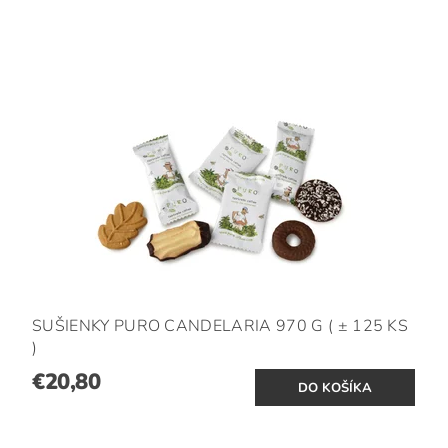
SUŠIENKY PURO CANDELARIA 970 G ( ± 125 KS
)
€20,80