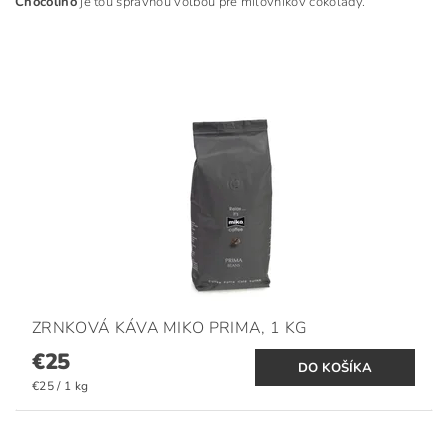
Chocolino
je tou správnou voľbou pre milovníkov čokolády.
ZRNKOVÁ KÁVA MIKO PRIMA, 1 KG
€25
€25 / 1 kg