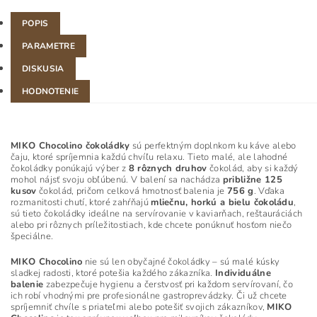
POPIS
PARAMETRE
DISKUSIA
HODNOTENIE
MIKO Chocolino čokoládky
sú perfektným doplnkom ku káve alebo
čaju, ktoré spríjemnia každú chvíľu relaxu. Tieto malé, ale lahodné
čokoládky ponúkajú výber z
8 rôznych druhov
čokolád, aby si každý
mohol nájsť svoju obľúbenú. V balení sa nachádza
približne 125
kusov
čokolád, pričom celková hmotnosť balenia je
756 g
. Vďaka
rozmanitosti chutí, ktoré zahŕňajú
mliečnu, horkú a bielu čokoládu
,
sú tieto čokoládky ideálne na servírovanie v kaviarňach, reštauráciách
alebo pri rôznych príležitostiach, kde chcete ponúknuť hosťom niečo
špeciálne.
MIKO Chocolino
nie sú len obyčajné čokoládky – sú malé kúsky
sladkej radosti, ktoré potešia každého zákazníka.
Individuálne
balenie
zabezpečuje hygienu a čerstvosť pri každom servírovaní, čo
ich robí vhodnými pre profesionálne gastroprevádzky. Či už chcete
spríjemniť chvíle s priateľmi alebo potešiť svojich zákazníkov,
MIKO