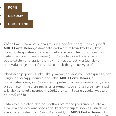
POPIS
DISKUSIA
HODNOTENIE
Zažite kávu, ktorá prebúdza zmysly a dodáva energiu na celý deň!
MIKO Forte Beans
je dokonalá voľba pre milovníkov kávy, ktorí
uprednostňujú silnú a výraznú chuť spojenú s intenzívnou arómou.
Táto zmes prémiových kávových zŕn pochádza od overených
pestovateľov a je pražená s maximálnou starostlivosťou, aby si
uchovala svoje jedinečné vlastnosti a bohatý chuťový profil.
Vhodná na prípravu širokej škály kávových nápojov – od espressa, cez
lungo, až po cappuccino alebo latté.
MIKO Forte Beans
je
univerzálna káva, ktorú oceníte pri profesionálnych kávovaroch, ale aj
pri domácom mletí pre ručne pripravenú filtrovanú kávu. Je navrhnutá
tak, aby vyhovela potrebám všetkých, ktorí hľadajú vysokú kvalitu a
chuťový zážitok.
Táto káva je nielen ideálnou voľbou pre ranné povzbudenie, ale aj
skvelým spoločníkom počas dňa, keď potrebujete zvýšiť sústredenie
alebo si jednoducho užiť zaslúžený oddych.
MIKO Forte Beans
vás