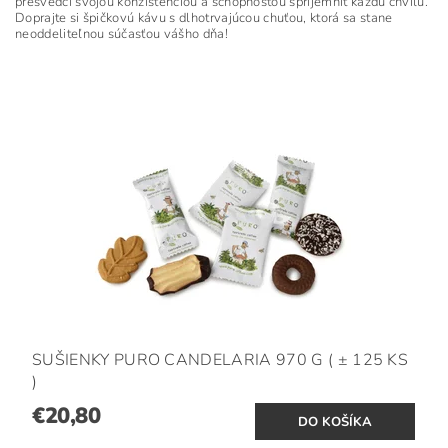
presvedčí svojou konzistenciou a schopnosťou spríjemniť každú chvíľu.
Doprajte si špičkovú kávu s dlhotrvajúcou chuťou, ktorá sa stane
neoddeliteľnou súčasťou vášho dňa!
SUŠIENKY PURO CANDELARIA 970 G ( ± 125 KS
)
€20,80