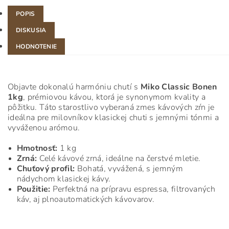
POPIS
DISKUSIA
HODNOTENIE
Objavte dokonalú harmóniu chutí s
Miko Classic Bonen
1kg
, prémiovou kávou, ktorá je synonymom kvality a
pôžitku. Táto starostlivo vyberaná zmes kávových zŕn je
ideálna pre milovníkov klasickej chuti s jemnými tónmi a
vyváženou arómou.
Hmotnosť:
1 kg
Zrná:
Celé kávové zrná, ideálne na čerstvé mletie.
Chuťový profil:
Bohatá, vyvážená, s jemným
nádychom klasickej kávy.
Použitie:
Perfektná na prípravu espressa, filtrovaných
káv, aj plnoautomatických kávovarov.