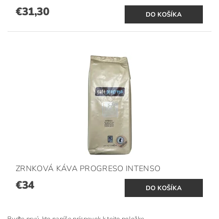
€31,30
ZRNKOVÁ KÁVA PROGRESO INTENSO
€34
Buďte prvý, kto napíše príspevok k tejto položke.