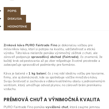
POPIS
DISKUSIA
HODNOTENIE
Zrnková káva PURO Fairtrade Fino
je dokonalou voľbou pre
milovníkov kávy, ktorí si potrpia na kvalitu, udržateľnosť a etickú
výrobu. Táto káva nielenže ponúka výnimočný zážitok z chuti, ale
zároveň podporuje
spravodlivý obchod (Fairtrade)
, čo znamená, že
každý krok od pestovania až po zber rešpektuje životné prostredie a
zabezpečuje spravodlivé podmienky pre farmárov.
Káva je balená v
1 kg balení
, čo z nej robí ideálnu voľbu pre kaviarne,
firmy, ale aj domácnosti, kde sa spotrebuje väčšie množstvo kávy.
Svoju čerstvosť si zachováva vďaka kvalitnému obalu s jednosmerným
ventilom, ktorý umožňuje odvod plynov, no zároveň bráni prenikaniu
vzduchu.
PRÉMIOVÁ CHUŤ A VÝNIMOČNÁ KVALITA
PURO Fairtrade Fino ponúka
vyváženú chuť
, ktorá zaujme jemnou