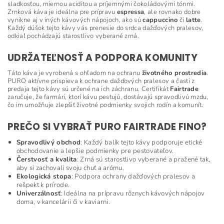
sladkosťou, miernou aciditou a príjemnými čokoládovými tónmi.
Zrnková káva je ideálna pre prípravu
espressa
, ale rovnako dobre
vynikne aj v iných kávových nápojoch, ako sú
cappuccino
či
latte
.
Každý dúšok tejto kávy vás prenesie do srdca dažďových pralesov,
odkiaľ pochádzajú starostlivo vyberané zrná.
UDRŽATEĽNOSŤ A PODPORA KOMUNITY
Táto káva je vyrobená s ohľadom na ochranu
životného prostredia
.
PURO aktívne prispieva k ochrane dažďových pralesov a časti z
predaja tejto kávy sú určené na ich záchranu. Certifikát
Fairtrade
zaručuje, že farmári, ktorí kávu pestujú, dostávajú spravodlivú mzdu,
čo im umožňuje zlepšiť životné podmienky svojich rodín a komunít.
PREČO SI VYBRAŤ PURO FAIRTRADE FINO?
Spravodlivý obchod
: Každý balík tejto kávy podporuje etické
obchodovanie a lepšie podmienky pre pestovateľov.
Čerstvosť a kvalita
: Zrná sú starostlivo vyberané a pražené tak,
aby si zachovali svoju chuť a arómu.
Ekologická stopa
: Podpora ochrany dažďových pralesov a
rešpekt k prírode.
Univerzálnosť
: Ideálna na prípravu rôznych kávových nápojov
doma, v kancelárii či v kaviarni.