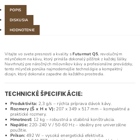
POPIS
DISKUSIA
HODNOTENIE
Vitajte vo svete presnosti a kvality s
Futurmat Q5
, revolučným
mlynčekom na kávu, ktorý prináša dokonalý pôžitok z každej šálky.
Navrhnutý pre náročných milovníkov kávy a profesionálne prevádzky,
tento mlynček ponúka najmodernejšie technológie a kompaktný
dizajn, ktorý dokonale zapadne do každého prostredia.
TECHNICKÉ ŠPECIFIKÁCIE:
Produktivita:
2,3 g/s – rýchla príprava dávok kávy.
Rozmery (Š x H x V):
207 x 349 x 517 mm – kompaktné a
praktické rozmery.
Hmotnosť:
12 kg – robustná a stabilná konštrukcia.
Napätie:
220-240 V / 50-60 Hz – ideálny pre univerzálne
použitie.
Príkon:
492 W – vysoká energetická efektivita.