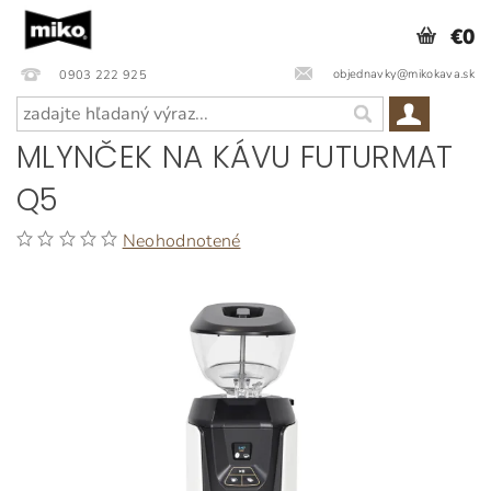
€0
objednavky@mikokava.sk
0903 222 925
MLYNČEK NA KÁVU FUTURMAT
Q5
Neohodnotené