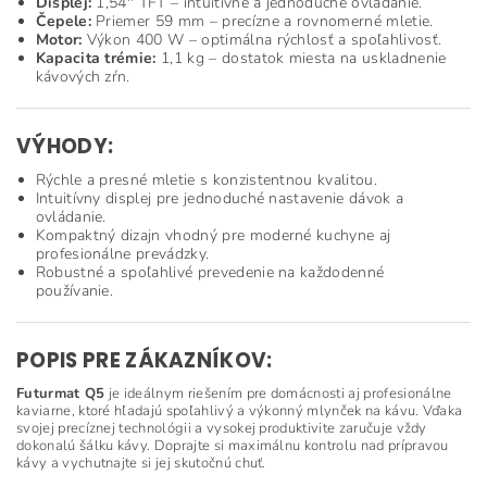
Displej:
1,54'' TFT – intuitívne a jednoduché ovládanie.
Čepele:
Priemer 59 mm – precízne a rovnomerné mletie.
Motor:
Výkon 400 W – optimálna rýchlosť a spoľahlivosť.
Kapacita trémie:
1,1 kg – dostatok miesta na uskladnenie
kávových zŕn.
VÝHODY:
Rýchle a presné mletie s konzistentnou kvalitou.
Intuitívny displej pre jednoduché nastavenie dávok a
ovládanie.
Kompaktný dizajn vhodný pre moderné kuchyne aj
profesionálne prevádzky.
Robustné a spoľahlivé prevedenie na každodenné
používanie.
POPIS PRE ZÁKAZNÍKOV:
Futurmat Q5
je ideálnym riešením pre domácnosti aj profesionálne
kaviarne, ktoré hľadajú spoľahlivý a výkonný mlynček na kávu. Vďaka
svojej precíznej technológii a vysokej produktivite zaručuje vždy
dokonalú šálku kávy. Doprajte si maximálnu kontrolu nad prípravou
kávy a vychutnajte si jej skutočnú chuť.