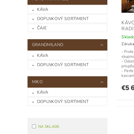
KÁVA
DOPLNKOVÝ SORTIMENT
KÁV
ČAJE
RAD
Skla
Záruka
GRANDMILANO
- Prof
KÁVA
skupin
- Odol
DOPLNKOVÝ SORTIMENT
prispôs
- Perfe
kaviar
MIKO
€5 
KÁVA
DOPLNKOVÝ SORTIMENT
NA SKLADE