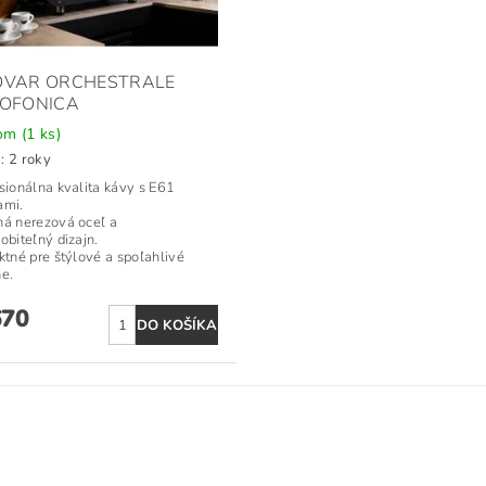
OVAR ORCHESTRALE
IOFONICA
dom
(1 ks)
: 2 roky
esionálna kvalita kávy s E61
ami.
ná nerezová oceľ a
obiteľný dizajn.
ktné pre štýlové a spoľahlivé
ne.
670