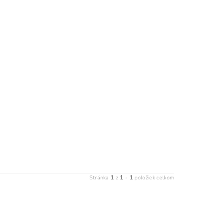
1
1
1
Stránka
z
-
položiek celkom