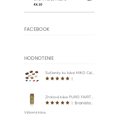
€4,10
FACEBOOK
HODNOTENIE
Sušienky ku káve MIKO Calida Mix, 1 190 g ( ± 125 ks )
|
Zrnková káva PURO FAIRTRADE ORIGEN HONDURAS BEANS 1 KG
|
Branislav Klementovič
Výborná káva.