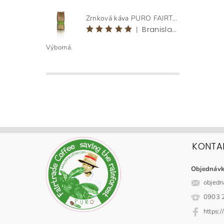
Zrnková káva PURO FAIRTRADE ORIGEN HONDURAS BEANS 1 KG
|
Branislav Klementovič
Výborná.
KONTA
Objednáv
objedn
0903 
https: