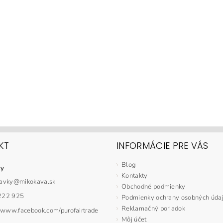
KT
INFORMÁCIE PRE VÁS
Blog
ky
Kontakty
avky
@
mikokava.sk
Obchodné podmienky
222 925
Podmienky ochrany osobných úda
Reklamačný poriadok
//www.facebook.com/purofairtrade
Môj účet